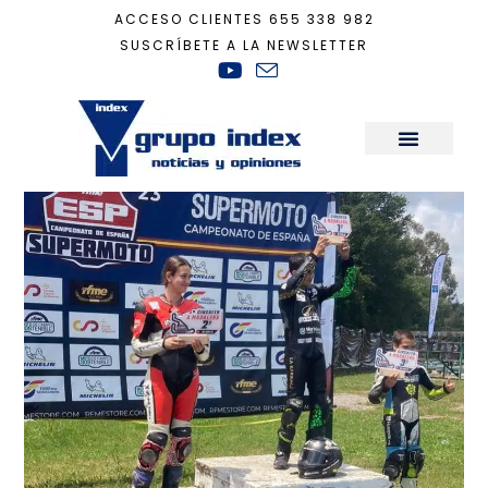
ACCESO CLIENTES
655 338 982
SUSCRÍBETE A LA NEWSLETTER
Inicio
+
Actualidad
+
‘Rosita’ a una carrera de ser campeona de España d
Sala de Prensa