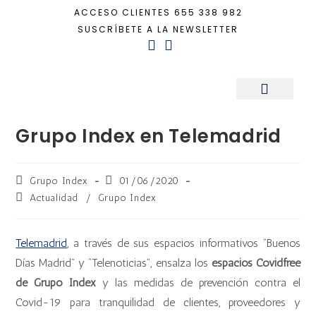
ACCESO CLIENTES
655 338 982
SUSCRÍBETE A LA NEWSLETTER
Inicio
+
Actualidad
+
Grupo Index en Telemadrid
Sala de Prensa
Grupo Index en Telemadrid
Grupo Index
01/06/2020
Actualidad
/
Grupo Index
Telemadrid
, a través de sus espacios informativos “Buenos
Días Madrid” y “Telenoticias”, ensalza los
espacios Covidfree
de Grupo Index
y las medidas de prevención contra el
Covid-19 para tranquilidad de clientes, proveedores y