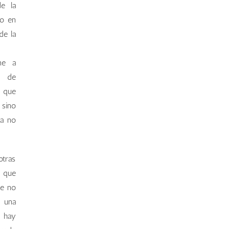
de la
io en
de la
ne a
a de
a que
 sino
ra no
otras
e que
ue no
o una
o hay