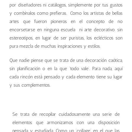
por diseñadores ni catálogos, simplemente por tus gustos
y combínalos como prefieras. Como los artistas de bellas
artes que fueron pioneros en el concepto de no
encorsetarse en ninguna escuela ni arte decorativo. sin
estereotipos, en lugar de ser puristas, los eclécticos son
pura mezcla de muchas inspiraciones y estilos.
Que nadie piense que se trata de una decoración caótica,
sin planificación o en la que ‘todo vale’. Para nada, aquí
cada rincón está pensado y cada elemento tiene su lugar
y sus complementos.
Estilo ecléctico
Estilo ecléctico
Estilo ecléctico
Se trata de recopilar cuidadosamente una serie de
elementos que armonizamos con una disposición
pensada y estudiada. Como un ‘collage’ en el que las