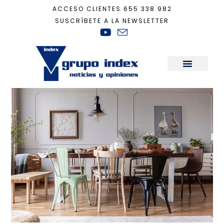
ACCESO CLIENTES
655 338 982
SUSCRÍBETE A LA NEWSLETTER
Inicio
+
Decoración
+
Estilo ecléctico, la casa con más personalidad
Sala de Prensa