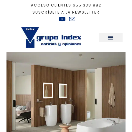
ACCESO CLIENTES
655 338 982
SUSCRÍBETE A LA NEWSLETTER
Inicio
+
Decoración
+
Lavabos de una pieza, diseños joya únicos
Sala de Prensa