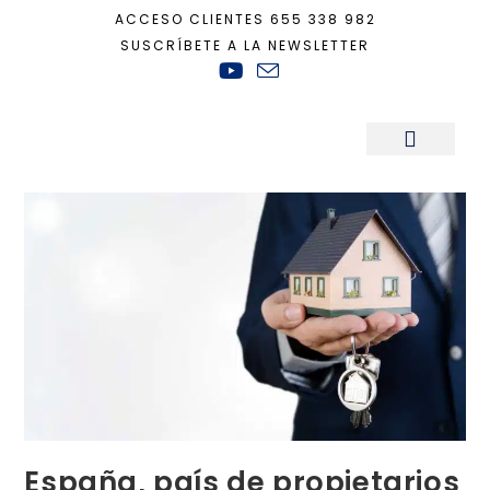
ACCESO CLIENTES
655 338 982
SUSCRÍBETE A LA NEWSLETTER
Inicio
+
Actualidad
+
España, país de propietarios
Sala de Prensa
España, país de propietarios