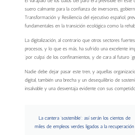
El varapalo de los datos del paro era previsible en est
suero calmante para la confianza de inversores, gobier
Transformación y Resiliencia del ejecutivo español, pr
fundamentales en la transición ecológica como la rehabi
La digitalización, al contrario que otros sectores fue
procesos, y lo que es más, ha sufrido una excelente imp
‘por culpa’ de los confinamientos, y de cara al futuro ‘g
Nadie debe dejar pasar este tren, y aquellas organizaci
digital, también una brecha y un desequilibrio de soste
insalvable y una desventaja evidente con sus compet
La cantera ‘sostenible’: así serán los cientos de
miles de empleos verdes ligados a la recuperación