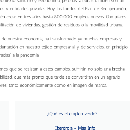
e contexto sanitario y económico, pero las vacunas también son un
nos y entidades privadas. Hoy los fondos del Plan de Recuperación,
evén crear en tres años hasta 800.000 empleos nuevos. Con pilares
litación de viviendas, gestión de residuos o la movilidad urbana.
rtes de nuestra economía, ha transformado ya muchas empresas y
lantación en nuestro tejido empresarial y de servicios, en principio
racias’ a la pandemia.
ones que se resistan a estos cambios, sufrirán no solo una brecha
nibilidad, que más pronto que tarde se convertirán en un agravio
idores, tanto económicamente como en imagen de marca.
¿Qué es el empleo verde?
Iberdrola - Más Info