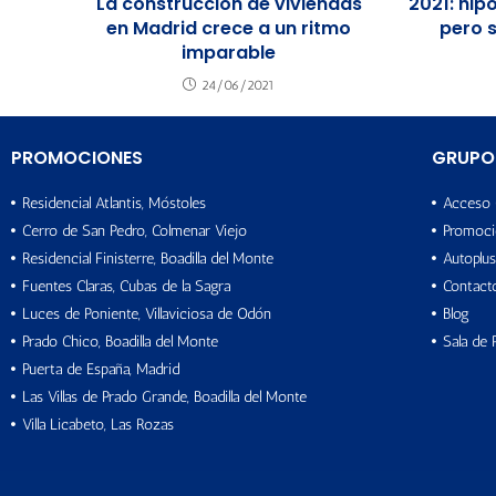
La construcción de viviendas
2021: hi
en Madrid crece a un ritmo
pero 
imparable
24/06/2021
PROMOCIONES
GRUPO
Residencial Atlantis, Móstoles
Acceso 
Cerro de San Pedro, Colmenar Viejo
Promoci
Residencial Finisterre, Boadilla del Monte
Autoplus
Fuentes Claras, Cubas de la Sagra
Contact
Luces de Poniente, Villaviciosa de Odón
Blog
Prado Chico, Boadilla del Monte
Sala de 
Puerta de España, Madrid
Las Villas de Prado Grande, Boadilla del Monte
Villa Licabeto, Las Rozas