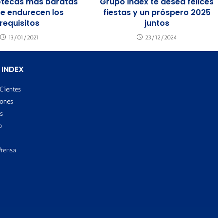
potecas más baratas
Grupo Index te desea felices
se endurecen los
fiestas y un próspero 2025
requisitos
juntos
13/01/2021
23/12/2024
 INDEX
Clientes
ones
s
o
Prensa