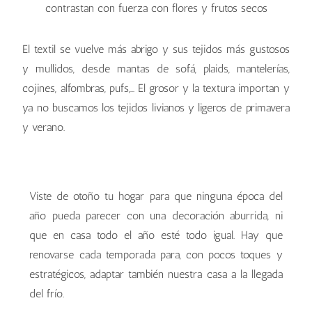
elementos decorativos como calabazas, semillas, piñas
elementos decorativos como calabazas, semillas, piñas
o ramas.
o ramas
El textil se vuelve más abrigo y sus tejidos más gustosos
y mullidos, desde mantas de sofá, plaids, mantelerías,
cojines, alfombras, pufs,… El grosor y la textura importan y
ya no buscamos los tejidos livianos y ligeros de primavera
y verano.
Viste de otoño tu hogar para que ninguna época del
año pueda parecer con una decoración aburrida, ni
que en casa todo el año esté todo igual. Hay que
renovarse cada temporada para, con pocos toques y
estratégicos, adaptar también nuestra casa a la llegada
del frío.