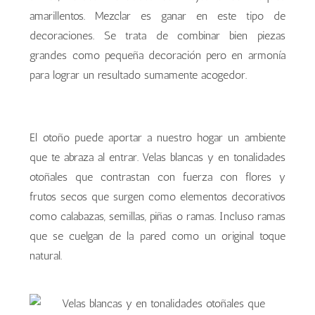
amarillentos. Mezclar es ganar en este tipo de
decoraciones. Se trata de combinar bien piezas
grandes como pequeña decoración pero en armonía
para lograr un resultado sumamente acogedor.
sofás, butacas o sillones se tapizan en ocres sutiles,
sofás, butacas o sillones se tapizan en ocres sutiles,
sofás, butacas o sillones se tapizan en ocres sutiles,
sofás, butacas o sillones se tapizan en ocres sutiles,
verdes mezclados con rojos o con toques amarillentos
verdes mezclados con rojos o con toques amarillentos
verdes mezclados con rojos o con toques amarillentos
verdes mezclados con rojos o con toques amarillentos
El otoño puede aportar a nuestro hogar un ambiente
que te abraza al entrar. Velas blancas y en tonalidades
otoñales que contrastan con fuerza con flores y
frutos secos que surgen como elementos decorativos
como calabazas, semillas, piñas o ramas. Incluso ramas
que se cuelgan de la pared como un original toque
natural.