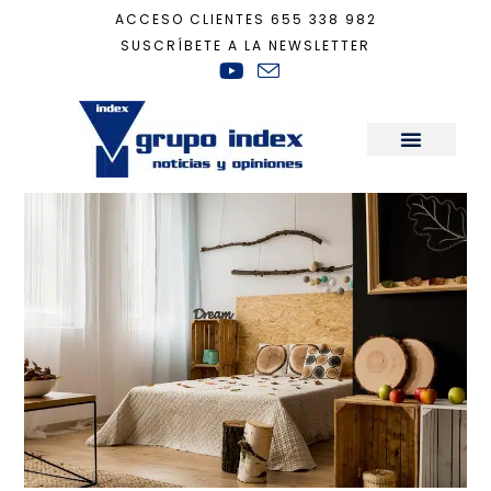
ACCESO CLIENTES
655 338 982
SUSCRÍBETE A LA NEWSLETTER
Inicio
+
Decoración
+
El color del otoño en la decoración
Sala de Prensa