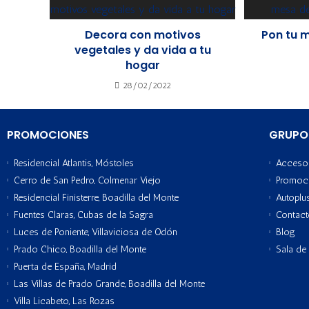
Decora con motivos
Pon tu 
vegetales y da vida a tu
hogar
28/02/2022
PROMOCIONES
GRUPO
Residencial Atlantis, Móstoles
Acceso 
Cerro de San Pedro, Colmenar Viejo
Promoc
Residencial Finisterre, Boadilla del Monte
Autoplu
Fuentes Claras, Cubas de la Sagra
Contac
Luces de Poniente, Villaviciosa de Odón
Blog
Prado Chico, Boadilla del Monte
Sala de
Puerta de España, Madrid
Las Villas de Prado Grande, Boadilla del Monte
Villa Licabeto, Las Rozas