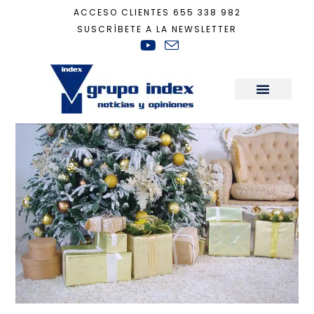
ACCESO CLIENTES
655 338 982
SUSCRÍBETE A LA NEWSLETTER
Inicio
+
Decoración
+
El árbol, el rey de la Navidad
Sala de Prensa