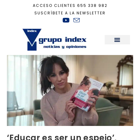
ACCESO CLIENTES
655 338 982
SUSCRÍBETE A LA NEWSLETTER
Inicio
+
Recomendaciones Casa Ecológica
+
‘Educar es ser un espejo’, man
Sala de Prensa
‘Educar es ser un espejo’,