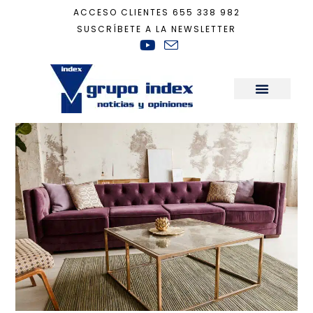
ACCESO CLIENTES
655 338 982
SUSCRÍBETE A LA NEWSLETTER
Inicio
+
Decoración
+
Decorar con toques de opulencia y lujo
Sala de Prensa