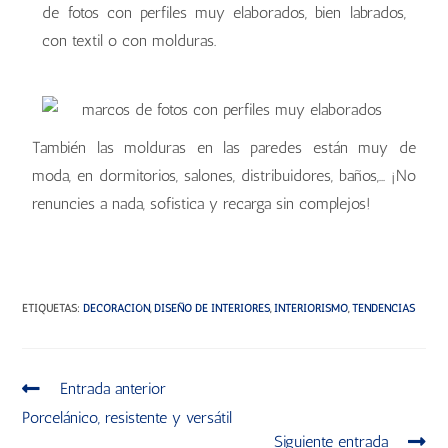
de fotos con perfiles muy elaborados, bien labrados,
con textil o con molduras.
También las molduras en las paredes están muy de
moda, en dormitorios, salones, distribuidores, baños,… ¡No
renuncies a nada, sofistica y recarga sin complejos!
molduras
molduras
molduras
molduras
ETIQUETAS
:
DECORACIÓN
,
DISEÑO DE INTERIORES
,
INTERIORISMO
,
TENDENCIAS
Entrada anterior
Porcelánico, resistente y versátil
Siguiente entrada