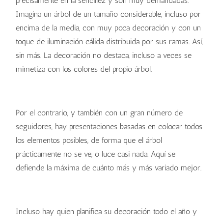
precisamente en la sencillez y son muy demandadas.
Imagina un árbol de un tamaño considerable, incluso por
encima de la media, con muy poca decoración y con un
toque de iluminación cálida distribuida por sus ramas. Así,
sin más. La decoración no destaca, incluso a veces se
mimetiza con los colores del propio árbol.
¿Cómo decorar el árbol de Navidad?
¿Cómo decorar el árbol de Navidad?
¿Cómo decorar el árbol de Navidad?
Por el contrario, y también con un gran número de
seguidores, hay presentaciones basadas en colocar todos
los elementos posibles, de forma que el árbol
prácticamente no se ve, o luce casi nada. Aquí se
defiende la máxima de cuánto más y más variado mejor.
¿Cómo decorar el árbol de Navidad?
¿Cómo decorar el árbol de Navidad?
¿Cómo decorar el árbol de Navidad?
¿Cómo decorar el árbol de Navidad?
Incluso hay quien planifica su decoración todo el año y