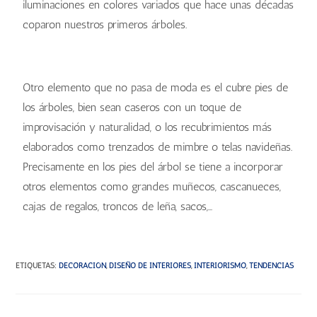
iluminaciones en colores variados que hace unas décadas
coparon nuestros primeros árboles.
¿Cómo decorar el árbol de Navidad?
¿Cómo decorar el árbol de Navidad?
¿Cómo decorar el árbol de Navidad?
¿Cómo decorar el árbol de Navidad?
Otro elemento que no pasa de moda es el cubre pies de
los árboles, bien sean caseros con un toque de
improvisación y naturalidad, o los recubrimientos más
elaborados como trenzados de mimbre o telas navideñas.
Precisamente en los pies del árbol se tiene a incorporar
otros elementos como grandes muñecos, cascanueces,
cajas de regalos, troncos de leña, sacos,…
ETIQUETAS
:
DECORACIÓN
,
DISEÑO DE INTERIORES
,
INTERIORISMO
,
TENDENCIAS