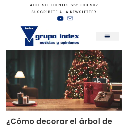
ACCESO CLIENTES
655 338 982
SUSCRÍBETE A LA NEWSLETTER
Inicio
+
Decoración
+
¿Cómo decorar el árbol de Navidad?
Sala de Prensa
¿Cómo decorar el árbol de