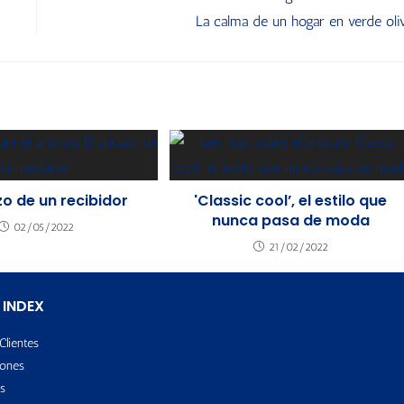
La calma de un hogar en verde oli
zo de un recibidor
'Classic cool’, el estilo que
nunca pasa de moda
02/05/2022
21/02/2022
 INDEX
Clientes
ones
s