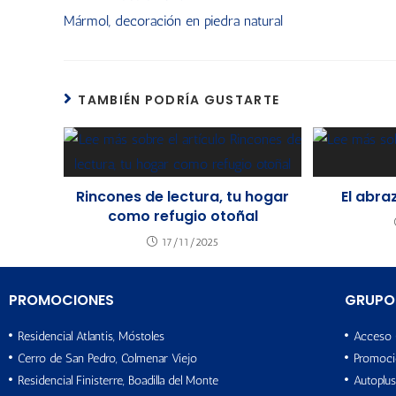
Mármol, decoración en piedra natural
TAMBIÉN PODRÍA GUSTARTE
Rincones de lectura, tu hogar
El abra
como refugio otoñal
17/11/2025
PROMOCIONES
GRUPO
Residencial Atlantis, Móstoles
Acceso 
Cerro de San Pedro, Colmenar Viejo
Promoci
Residencial Finisterre, Boadilla del Monte
Autoplus