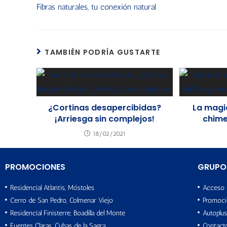
Fibras naturales, tu conexión natural
TAMBIÉN PODRÍA GUSTARTE
¿Cortinas desapercibidas?
La magi
¡Arriesga sin complejos!
chime
18/02/2021
PROMOCIONES
GRUPO
Residencial Atlantis, Móstoles
Acceso 
Cerro de San Pedro, Colmenar Viejo
Promoci
Residencial Finisterre, Boadilla del Monte
Autoplus
Fuentes Claras, Cubas de la Sagra
Contact