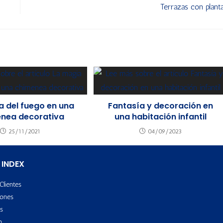
Terrazas con plant
a del fuego en una
Fantasía y decoración en
nea decorativa
una habitación infantil
25/11/2021
04/09/2023
 INDEX
Clientes
ones
s
o