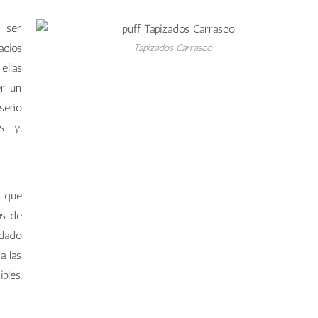
n ser
acios
Tapizados Carrasco
ellas
er un
iseño
os y,
s que
os de
idado
a las
bles,