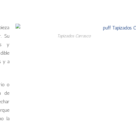
pieza
r. Su
Tapizados Carrasco
as y
dible
s y a
rio o
a de
echar
orque
ho la