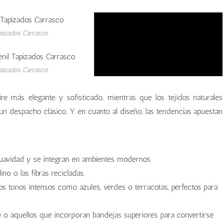
pizados Carrasco
pizados Carrasco
e más elegante y sofisticado, mientras que los tejidos naturales
 un despacho clásico. Y en cuanto al diseño, las tendencias apuestan
uavidad y se integran en ambientes modernos.
ino o las fibras recicladas.
os tonos intensos como azules, verdes o terracotas, perfectos para
 o aquellos que incorporan bandejas superiores para convertirse