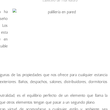
cabecero de Thai Natura
a ha
seño
. Los
esta
e en
uible
algunas de las propiedades que nos ofrece para cualquier estancia
teriores. Baños, despachos, salones, distribuidores, dormitorios
tralidad, es el equilibrio perfecto de un elemento que llama la
r que otros elementos tengan que pasar a un segundo plano.
ran virtud de acomodarse a cualquier estilo y ambiente, sea