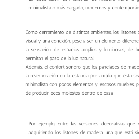
minimalista o más cargado, modernos y contemporáne
New Royal, de Kazzano
palillería en baño
New Royal, de Kazzano
Como cerramiento de distintos ambientes, los listones
visual y una conexión, pese a ser un elemento diferenc
la sensación de espacios amplios y luminosos, de h
permitan el paso de la luz natural.
Además, el confort sonoro que los panelados de mader
la reverberación en la estancia por amplia que ésta s
minimalista con pocos elementos y escasos muebles, 
de producir ecos molestos dentro de casa.
palillería salón
palillería salón
palillería salón
Por ejemplo, entre las versiones decorativas que 
adquiriendo los listones de madera, una que está s