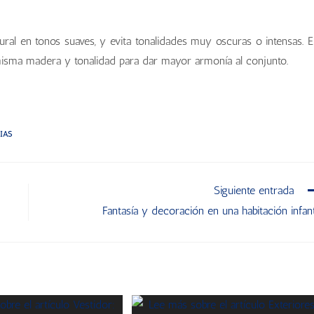
New Royal, de Kazzano
New Royal, de Kazzano
al en tonos suaves, y evita tonalidades muy oscuras o intensas. E
 misma madera y tonalidad para dar mayor armonía al conjunto.
IAS
Siguiente entrada
Fantasía y decoración en una habitación infant