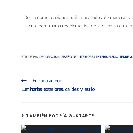
New Royal, de Kazzano
New Royal, de Kazzano
Dos recomendaciones: utiliza acabados de madera natur
intenta combinar otros elementos de la estancia en la
New Royal, de Kazzano
New Royal, de Kazzano
ETIQUETAS
:
DECORACIÓN
,
DISEÑO DE INTERIORES
,
INTERIORISMO
,
TENDENC
Entrada anterior
Luminarias exteriores, calidez y estilo
TAMBIÉN PODRÍA GUSTARTE