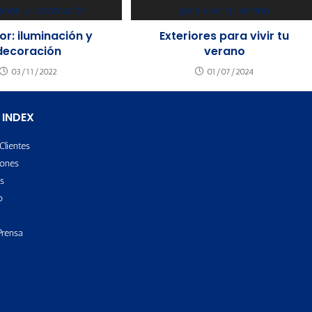
or: iluminación y
Exteriores para vivir tu
decoración
verano
03/11/2022
01/07/2024
 INDEX
Clientes
ones
s
o
Prensa