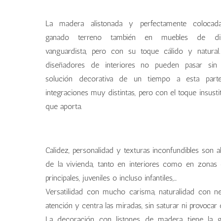
La madera alistonada y perfectamente colocad
ganado terreno también en muebles de di
vanguardista, pero con su toque cálido y natural
diseñadores de interiores no pueden pasar sin 
solución decorativa de un tiempo a esta part
integraciones muy distintas, pero con el toque insustit
que aporta.
palillería en pared
cabecero de listones
Calidez, personalidad y texturas inconfundibles son 
de la vivienda, tanto en interiores como en zonas ex
principales, juveniles o incluso infantiles,…
Versatilidad con mucho carisma, naturalidad con neu
atención y centra las miradas, sin saturar ni provoca
La decoración con listones de madera tiene la g