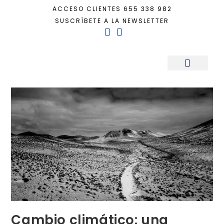
ACCESO CLIENTES
655 338 982
SUSCRÍBETE A LA NEWSLETTER
Inicio
+
Sostenibilidad
+
Cambio climático: una realidad sin frenos
Sala de Prensa
Cambio climático: una