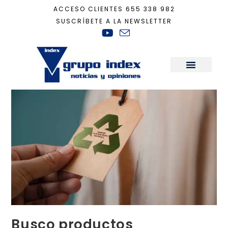
ACCESO CLIENTES
655 338 982
SUSCRÍBETE A LA NEWSLETTER
Inicio
+
Sostenibilidad
+
Busco productos sostenibles, pero no sé identifica
Sala de Prensa
Busco productos