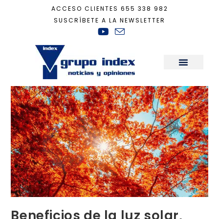
ACCESO CLIENTES
655 338 982
SUSCRÍBETE A LA NEWSLETTER
Inicio
+
Recomendaciones Casa Ecológica
+
Beneficios de la luz solar, bi
Sala de Prensa
Beneficios de la luz solar,