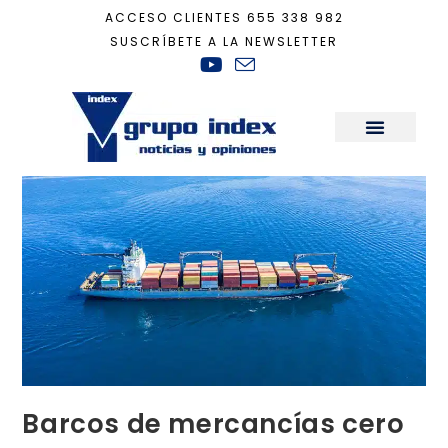
ACCESO CLIENTES
655 338 982
SUSCRÍBETE A LA NEWSLETTER
Inicio
+
Tecnología
+
Barcos de mercancías cero emisiones
Sala de Prensa
Barcos de mercancías cero