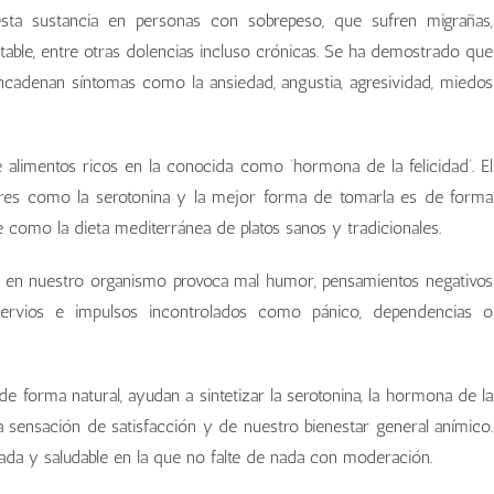
esta sustancia en personas con sobrepeso, que sufren migrañas,
itable, entre otras dolencias incluso crónicas. Se ha demostrado que
encadenan síntomas como la ansiedad, angustia, agresividad, miedos
e alimentos ricos en la conocida como ‘hormona de la felicidad’. El
sores como la serotonina y la mejor forma de tomarla es de forma
le como la dieta mediterránea de platos sanos y tradicionales.
ina en nuestro organismo provoca mal humor, pensamientos negativos
s, nervios e impulsos incontrolados como pánico, dependencias o
de forma natural, ayudan a sintetizar la serotonina, la hormona de la
 la sensación de satisfacción y de nuestro bienestar general anímico.
iada y saludable en la que no falte de nada con moderación.