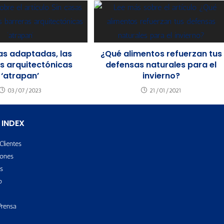
as adaptadas, las
¿Qué alimentos refuerzan tus
s arquitectónicas
defensas naturales para el
‘atrapan’
invierno?
03/07/2023
21/01/2021
 INDEX
Clientes
ones
s
o
Prensa