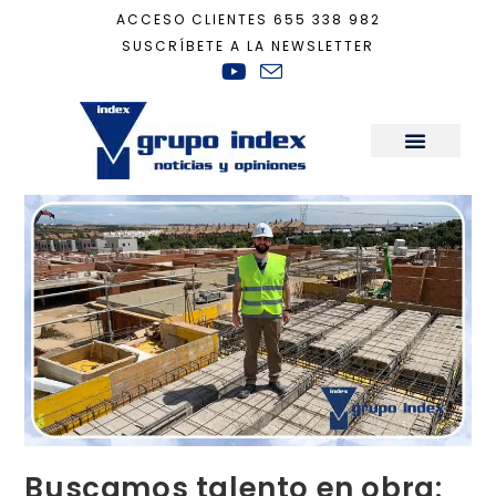
ACCESO CLIENTES
655 338 982
SUSCRÍBETE A LA NEWSLETTER
Inicio
+
Actualidad
+
Buscamos talento en obra: “es uno de los trabajos m
Sala de Prensa
Buscamos talento en obra: