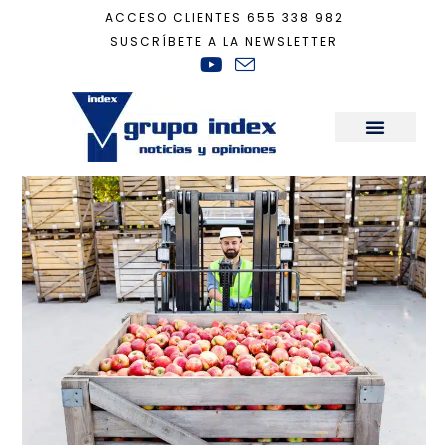
ACCESO CLIENTES
655 338 982
SUSCRÍBETE A LA NEWSLETTER
Inicio
+
Sostenibilidad
+
Alimentación ¿sostenible?
Sala de Prensa