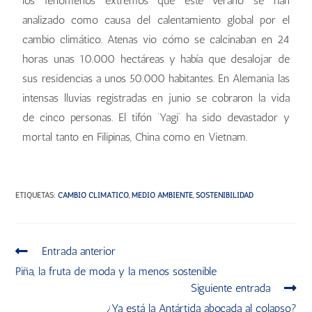
los fenómenos extremos que este verano se han
analizado como causa del calentamiento global por el
cambio climático. Atenas vio cómo se calcinaban en 24
horas unas 10.000 hectáreas y había que desalojar de
sus residencias a unos 50.000 habitantes. En Alemania las
intensas lluvias registradas en junio se cobraron la vida
de cinco personas. El tifón ‘Yagi’ ha sido devastador y
mortal tanto en Filipinas, China como en Vietnam.
ETIQUETAS
:
CAMBIO CLIMÁTICO
,
MEDIO AMBIENTE
,
SOSTENIBILIDAD
Entrada anterior
Piña, la fruta de moda y la menos sostenible
Siguiente entrada
¿Ya está la Antártida abocada al colapso?