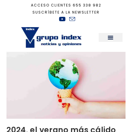
ACCESO CLIENTES
655 338 982
SUSCRÍBETE A LA NEWSLETTER
Inicio
+
Sostenibilidad
+
2024, el verano más cálido de la historia
Sala de Prensa
2024, el verano más cálido