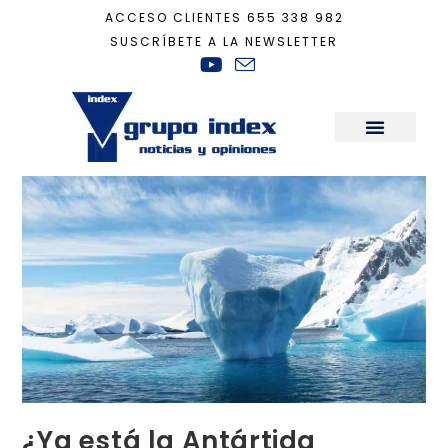
ACCESO CLIENTES
655 338 982
SUSCRÍBETE A LA NEWSLETTER
Inicio
+
Sostenibilidad
+
¿Ya está la Antártida abocada al colapso?
Sala de Prensa
¿Ya está la Antártida