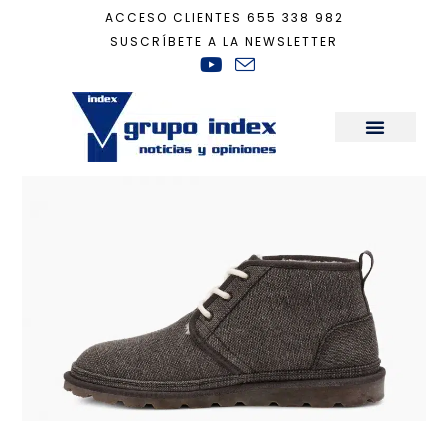
ACCESO CLIENTES
655 338 982
SUSCRÍBETE A LA NEWSLETTER
Inicio
+
Sostenibilidad
+
¿Zapatos veganos y sostenibles?
Sala de Prensa