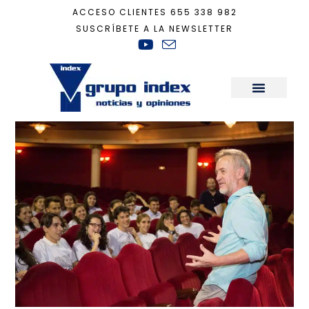
ACCESO CLIENTES
655 338 982
SUSCRÍBETE A LA NEWSLETTER
Inicio
+
Actualidad
+
Vive tu experiencia en el Campus de Teatro Joven es
Sala de Prensa