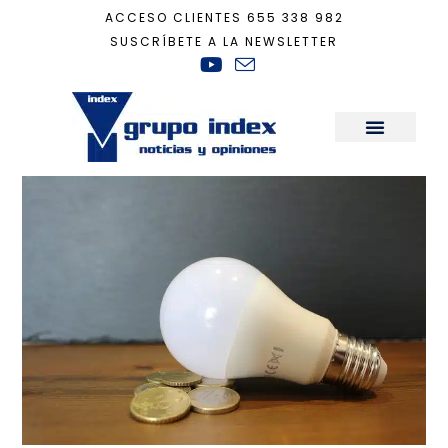
ACCESO CLIENTES
655 338 982
SUSCRÍBETE A LA NEWSLETTER
Inicio
+
Recomendaciones Casa Ecológica
+
¿Va a subir mi factura de luz?
Sala de Prensa