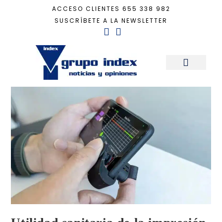
ACCESO CLIENTES
655 338 982
SUSCRÍBETE A LA NEWSLETTER
Inicio
+
Tecnología
+
Utilidad sanitaria de la impresión en 3D
Sala de Prensa