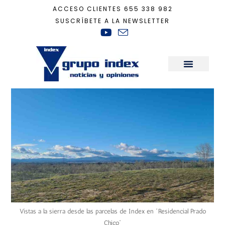
ACCESO CLIENTES
655 338 982
SUSCRÍBETE A LA NEWSLETTER
Inicio
+
Actualidad
+
Tras año y medio, ‘Prado Chico’ ya tiene autorización
Sala de Prensa
Vistas a la sierra desde las parcelas de Index en "Residencial Prado
Chico"