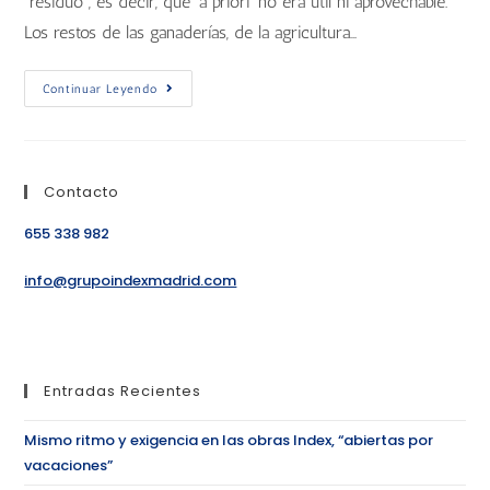
“residuo”, es decir, que ‘a priori’ no era útil ni aprovechable.
Los restos de las ganaderías, de la agricultura…
Continuar Leyendo
Contacto
655 338 982
info@grupoindexmadrid.com
Entradas Recientes
Mismo ritmo y exigencia en las obras Index, “abiertas por
vacaciones”