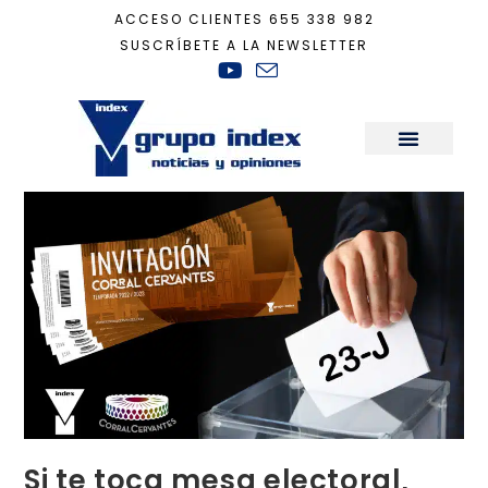
ACCESO CLIENTES
655 338 982
SUSCRÍBETE A LA NEWSLETTER
Inicio
+
Actualidad
+
Si te toca mesa electoral, Index te invita al teatro
Sala de Prensa
Si te toca mesa electoral,