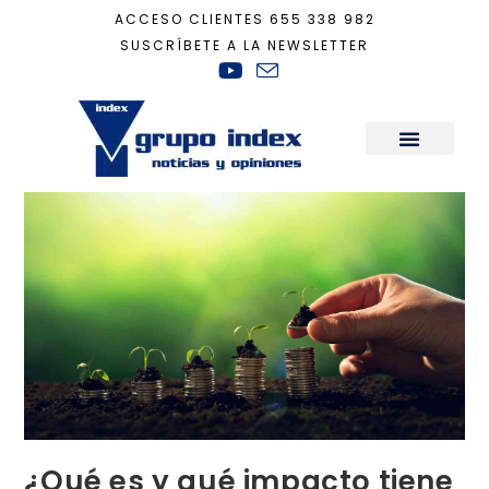
ACCESO CLIENTES
655 338 982
SUSCRÍBETE A LA NEWSLETTER
Inicio
+
Sostenibilidad
+
¿Qué es y qué impacto tiene la economía regener
Sala de Prensa
¿Qué es y qué impacto tiene