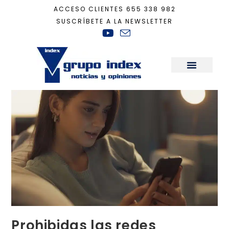
ACCESO CLIENTES
655 338 982
SUSCRÍBETE A LA NEWSLETTER
Inicio
+
Tecnología
+
Prohibidas las redes sociales a menores de 16 años
Sala de Prensa
Prohibidas las redes