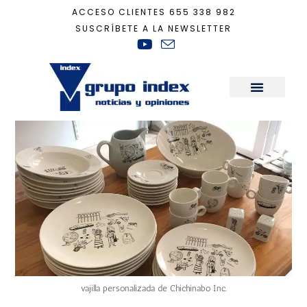
ACCESO CLIENTES
655 338 982
SUSCRÍBETE A LA NEWSLETTER
Inicio
+
Recomendaciones Casa Ecológica
+
¡Personaliza hasta los platos!
Sala de Prensa
vajilla personalizada de Chichinabo Inc.