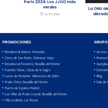
París 2024: Los JJOO más
verdes
La ONU al
década
15/07/2024
PROMOCIONES
GRUPO
Residencial Atlantis, Móstoles
Acceso 
Cerro de San Pedro, Colmenar Viejo
Promoci
Residencial Finisterre, Boadilla del Monte
Autoplus
Fuentes Claras, Cubas de la Sagra
Contact
Luces de Poniente, Villaviciosa de Odón
Blog
Prado Chico, Boadilla del Monte
Sala de 
Puerta de España, Madrid
Las Villas de Prado Grande, Boadilla del Monte
Villa Licabeto, Las Rozas