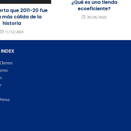
¿Qué es una tienda
ecoeficiente?
erta que 2011-20 fue
 más cálida de la
30/05/2022
historia
11/12/2023
 INDEX
Clientes
ones
s
o
Prensa