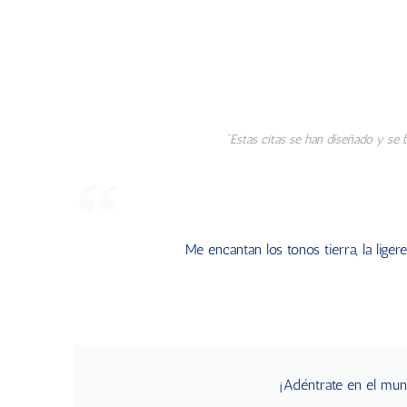
"Estas citas se han diseñado y se
Me encantan los tonos tierra, la liger
Top cropped
Pantalón corto de algodón
Sudadera
¡Adéntrate en el m