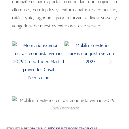
compañero para aportar comodidad con cojines o
alfombras, con tejidos y texturas naturales como lino,
ratán, yute, algodón… para reforzar la línea suave y
acogedora de nuestros exteriores este verano.
Crisal Decoración
ETIQUETAS
:
DECORACIÓN
,
DISEÑO DE INTERIORES
,
TENDENCIAS