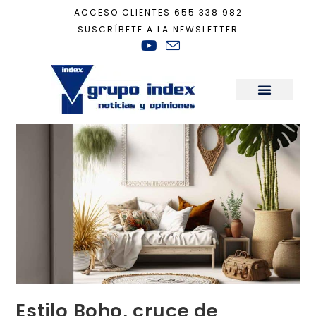
ACCESO CLIENTES
655 338 982
SUSCRÍBETE A LA NEWSLETTER
Inicio
+
Decoración
+
Estilo Boho, cruce de sensaciones
Sala de Prensa
Estilo Boho, cruce de