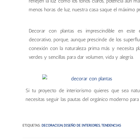
reflejen la luz como los tonos claros, potencia aún má
menos horas de luz, nuestra casa saque el máximo pr
Decorar con plantas es imprescindible en este e
decorativo, porque, aunque prescinde de los superflu
conexión con la naturaleza prima más y necesita pl
verdes y sencillas para dar volumen, vida y alegría.
Si tu proyecto de interiorismo quieres que sea natu
necesitas seguir las pautas del orgánico moderno para
ETIQUETAS
:
DECORACIÓN
,
DISEÑO DE INTERIORES
,
TENDENCIAS