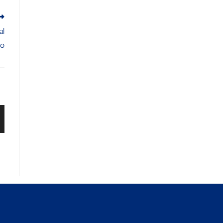
al
ro