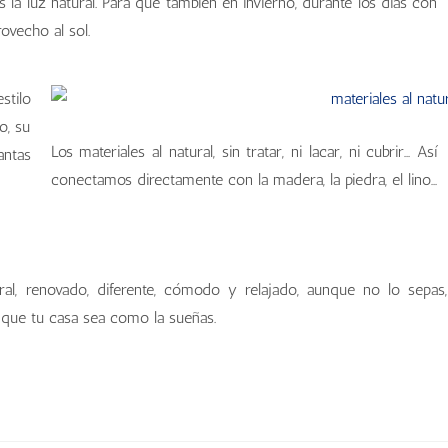
s la luz natural. Para que también en invierno, durante los días con
ovecho al sol.
stilo
o, su
Los materiales al natural, sin tratar, ni lacar, ni cubrir… Así
antas
conectamos directamente con la madera, la piedra, el lino…
ral, renovado, diferente, cómodo y relajado, aunque no lo sepas,
 que tu casa sea como la sueñas.