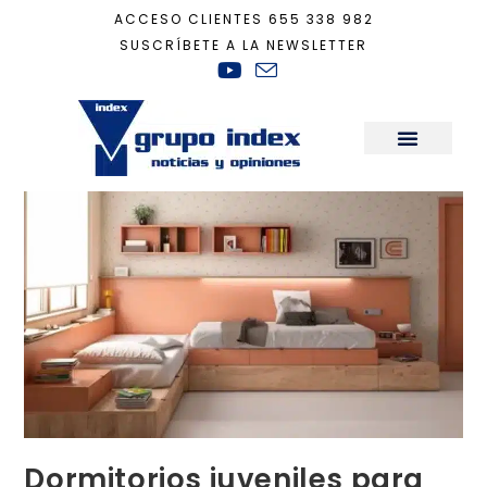
ACCESO CLIENTES
655 338 982
SUSCRÍBETE A LA NEWSLETTER
Inicio
+
Decoración
+
Dormitorios juveniles para crecer y soñar
Sala de Prensa
Dormitorios juveniles para