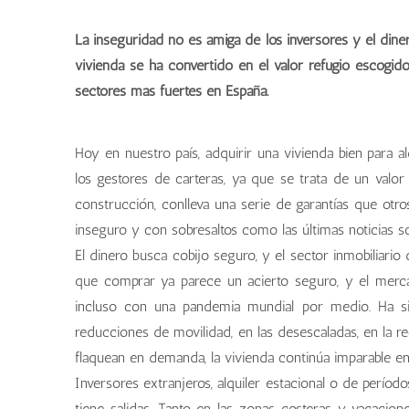
La inseguridad no es amiga de los inversores y el dine
vivienda se ha convertido en el valor refugio escog
sectores más fuertes en España.
Hoy en nuestro país, adquirir una vivienda bien para 
los gestores de carteras, ya que se trata de un valor
construcción, conlleva una serie de garantías que otr
inseguro y con sobresaltos como las últimas noticias 
El dinero busca cobijo seguro, y el sector inmobiliario d
que comprar ya parece un acierto seguro, y el merc
incluso con una pandemia mundial por medio. Ha si
reducciones de movilidad, en las desescaladas, en la r
flaquean en demanda, la vivienda continúa imparable en
Inversores extranjeros, alquiler estacional o de períod
tiene salidas. Tanto en las zonas costeras y vacacio