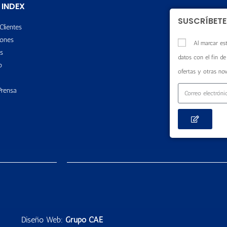
 INDEX
SUSCRÍBETE
Clientes
ones
Al marcar est
s
datos con el fin de 
o
ofertas y otras no
Prensa
Diseño Web:
Grupo CAE