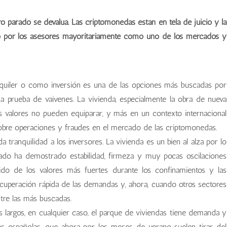
ro parado se devalúa. Las criptomonedas están en tela de juicio y la
ido por los asesores mayoritariamente como uno de los mercados y
alquiler o como inversión es una de las opciones más buscadas por
 a prueba de vaivenes. La vivienda, especialmente la obra de nueva
os valores no pueden equiparar, y más en un contexto internacional
sobre operaciones y fraudes en el mercado de las criptomonedas.
a tranquilidad a los inversores. La vivienda es un bien al alza por lo
ado ha demostrado estabilidad, firmeza y muy pocas oscilaciones
do de los valores más fuertes durante los confinamientos y las
ecuperación rápida de las demandas y, ahora, cuando otros sectores
tre las más buscadas.
os largos, en cualquier caso, el parque de viviendas tiene demanda y
nes españolas, que ahora por los meses de verano suelen tirar del