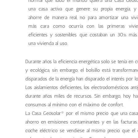
normal que todo el mundo quiera una Casa Geoso
una casa activa que genere su propia energía, 
ahorre de manera real, no para amortizar una viv
más cara como ocurría con las primeras vivie
eficientes y sostenibles que costaban un 30% má
una vivienda al uso.
Durante años la eficiencia energética solo se tenía en
y ecológica, sin embargo, el bolsillo está transforma
disparados de la energía han disparado el interés por lo
Los aislamientos deficientes, los electrodomésticos an
durante años miles de recursos. Sin embargo, hoy hay
consumos al mínimo con el máximo de confort.
La Casa Geosolar® por el mismo precio que una casa tr
ahorro en emisiones contaminantes y en las facturas. P
coche eléctrico se vendiese al mismo precio que el 