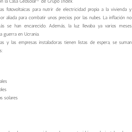
on la Casa Geosolar® de Grupo Index.
fotovoltaicas para nutrir de electricidad propia a la vivienda y
jor aliada para combatir unos precios por las nubes. La inflación no
ás se han encarecido. Además, la luz llevaba ya varios meses
a guerra en Ucrania.
s y las empresas instaladoras tienen listas de espera, se suman
s:
ales
bles
s solares