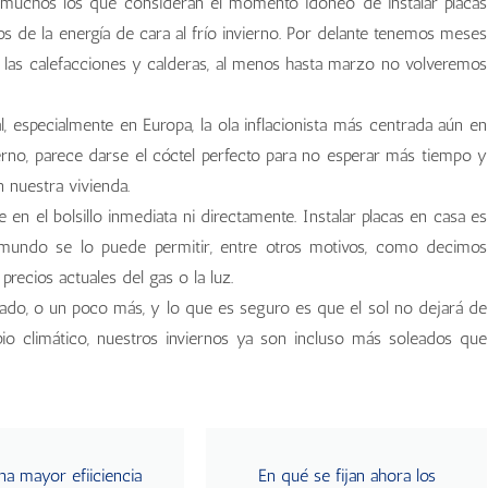
n muchos los que consideran el momento idóneo de instalar placas
cios de la energía de cara al frío invierno. Por delante tenemos meses
las calefacciones y calderas, al menos hasta marzo no volveremos
l, especialmente en Europa, la ola inflacionista más centrada aún en
ierno, parece darse el cóctel perfecto para no esperar más tiempo y
 nuestra vivienda.
en el bolsillo inmediata ni directamente. Instalar placas en casa es
undo se lo puede permitir, entre otros motivos, como decimos
recios actuales del gas o la luz.
plicado, o un poco más, y lo que es seguro es que el sol no dejará de
bio climático, nuestros inviernos ya son incluso más soleados que
na mayor efiiciencia
En qué se fijan ahora los