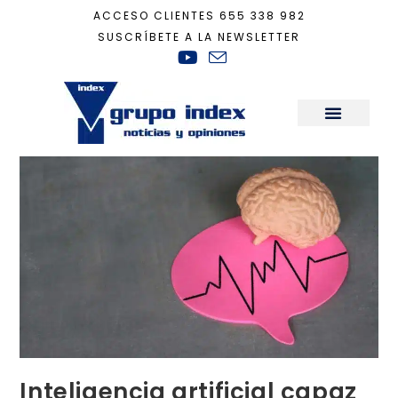
ACCESO CLIENTES
655 338 982
SUSCRÍBETE A LA NEWSLETTER
Inicio
+
Tecnología
+
Inteligencia artificial capaz de leer tu mente
Sala de Prensa
Inteligencia artificial capaz