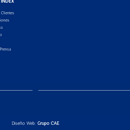
 INDEX
Clientes
iones
ss
to
 Prensa
Diseño Web:
Grupo CAE