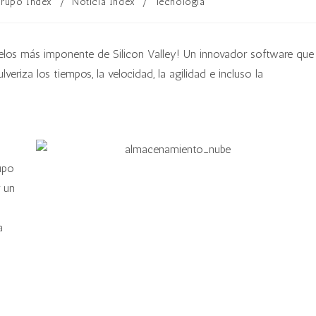
rupo Index
/
Noticia Index
/
Tecnología
cielos más imponente de Silicon Valley! Un innovador software que
eriza los tiempos, la velocidad, la agilidad e incluso la
rupo
r un
a