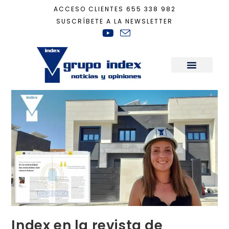
ACCESO CLIENTES
655 338 982
SUSCRÍBETE A LA NEWSLETTER
Inicio
+
Actualidad
+
Index en la revista de jóvenes talentos de la Univers
Sala de Prensa
Index en la revista de