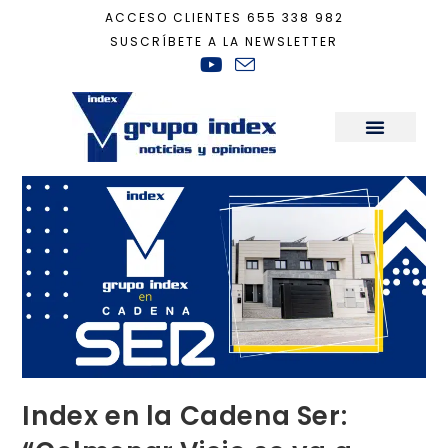
ACCESO CLIENTES
655 338 982
SUSCRÍBETE A LA NEWSLETTER
Inicio
+
Actualidad
+
Index en la Cadena Ser: “Colmenar Viejo se va a reva
Sala de Prensa
Index en la Cadena Ser: