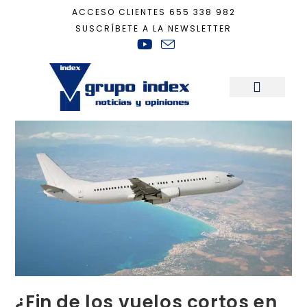
ACCESO CLIENTES
655 338 982
SUSCRÍBETE A LA NEWSLETTER
Inicio
+
Sostenibilidad
+
¿Fin de los vuelos cortos en España?
Sala de Prensa
¿Fin de los vuelos cortos en