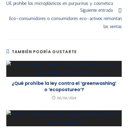
UE prohíbe los microplásticos en purpurinas y cosmética
Siguiente entrada
Eco-consumidores o consumidores eco-activos remontan
las ventas
TAMBIÉN PODRÍA GUSTARTE
¿Qué prohíbe la ley contra el ‘greenwashing’
o ‘ecopostureo’?
08/04/2024