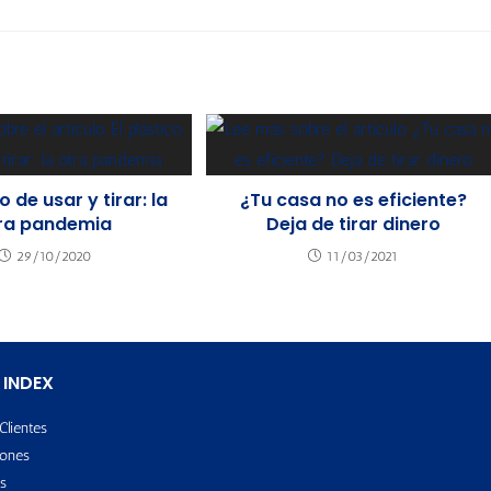
co de usar y tirar: la
¿Tu casa no es eficiente?
ra pandemia
Deja de tirar dinero
29/10/2020
11/03/2021
 INDEX
Clientes
ones
s