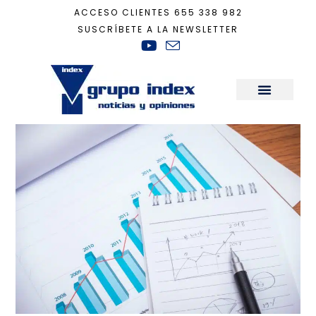
ACCESO CLIENTES
655 338 982
SUSCRÍBETE A LA NEWSLETTER
Inicio
+
Actualidad
+
El sector inmobiliario lejos de la crisis de 2008
Sala de Prensa